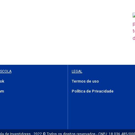
ESCOLA
LEGAL
ok
Termos de uso
am
Política de Privacidade
la de Investidores · 2022 © Todos os direitos reservados - CNPJ: 18.036.485/00