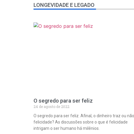
da
LONGEVIDADE E LEGADO
nossa
farmácia
para
comprar
Cialis
online
sem
receita
com
entrega
rápida
em
Portugal.
O segredo para ser feliz
24 de agosto de 2022
O segredo para ser feliz. Afinal, o dinheiro traz ou nã
felicidade? As discussões sobre o que é felicidade
intrigam o ser humano há milênios.